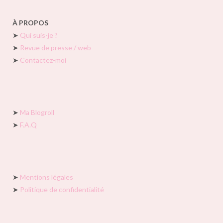
À PROPOS
➤
Qui suis-je ?
➤
Revue de presse / web
➤
Contactez-moi
➤
Ma Blogroll
➤
F.A.Q
➤
Mentions légales
➤
Politique de confidentialité