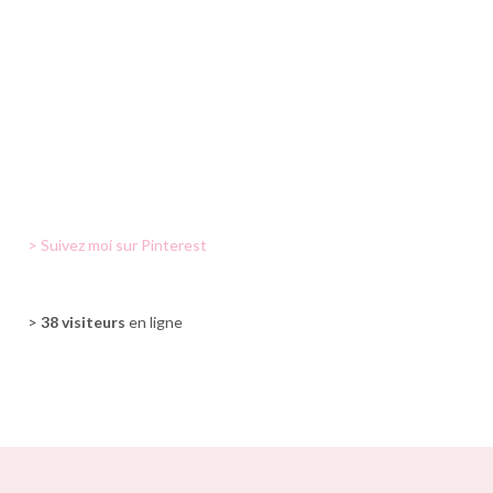
> Suivez moi sur Pinterest
>
38 visiteurs
en ligne