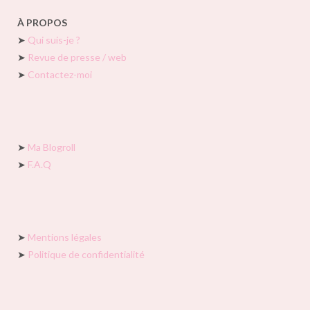
À PROPOS
➤
Qui suis-je ?
➤
Revue de presse / web
➤
Contactez-moi
➤
Ma Blogroll
➤
F.A.Q
➤
Mentions légales
➤
Politique de confidentialité