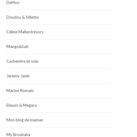
Del4yo
Doudou & Stiletto
Céline Malleotrésors
Mango&Salt
Cachemire et soie
Jeremy Janin
Marion Romain
Eleusis & Megara
Mon blog de maman
My Brouhaha