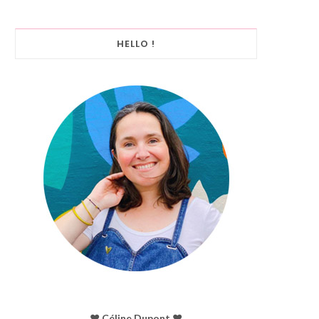
HELLO !
♥︎ Céline Dupont ♥︎