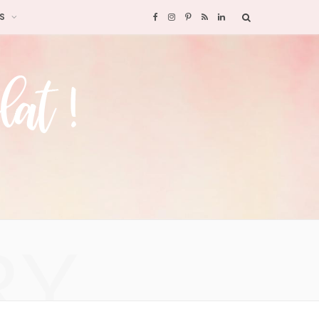
S
F
I
P
R
L
a
n
i
S
i
c
s
n
S
n
e
t
t
k
b
a
e
e
o
g
r
d
o
r
e
I
RY
k
a
s
n
m
t