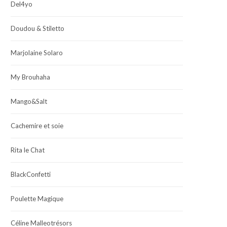
Del4yo
Doudou & Stiletto
Marjolaine Solaro
My Brouhaha
Mango&Salt
Cachemire et soie
Rita le Chat
BlackConfetti
Poulette Magique
Céline Malleotrésors