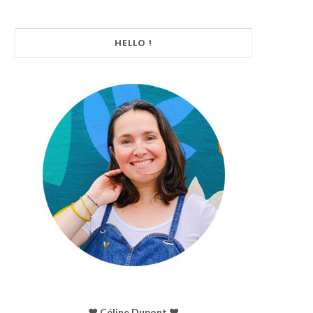
HELLO !
♥︎ Céline Dupont ♥︎