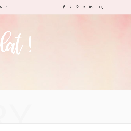
S
F
I
P
R
L
a
n
i
S
i
c
s
n
S
n
e
t
t
k
b
a
e
e
o
g
r
d
o
r
e
I
RY
k
a
s
n
m
t