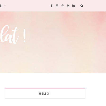
S
F
I
P
R
L
a
n
i
S
i
c
s
n
S
n
e
t
t
k
b
a
e
e
o
g
r
d
o
r
e
I
k
a
s
n
HELLO !
m
t