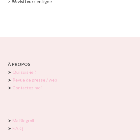
>
96 visiteurs
en ligne
À PROPOS
➤
Qui suis-je ?
➤
Revue de presse / web
➤
Contactez-moi
➤
Ma Blogroll
➤
F.A.Q