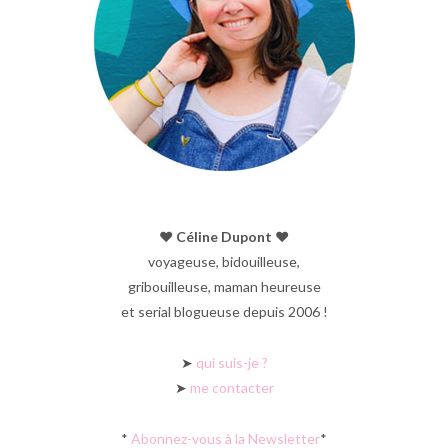
♥︎ Céline Dupont ♥︎
voyageuse, bidouilleuse,
gribouilleuse, maman heureuse
et serial blogueuse depuis 2006 !
➤
qui suis-je ?
➤
me contacter
*
Abonnez-vous à la Newsletter
*