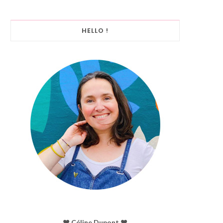
HELLO !
♥︎ Céline Dupont ♥︎