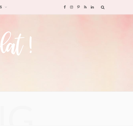
S
F
I
P
R
L
a
n
i
S
i
c
s
n
S
n
e
t
t
k
b
a
e
e
o
g
r
d
o
r
e
I
NG
k
a
s
n
m
t