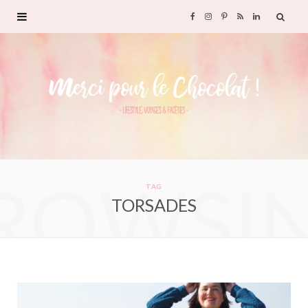
F
I
P
R
L
a
n
i
S
i
c
s
n
S
n
e
t
t
k
b
a
e
e
ROWSI
o
g
r
d
TAG
TORSADES
o
r
e
I
k
a
s
n
m
t