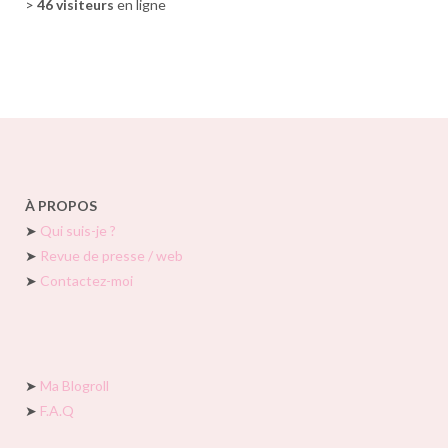
>
46 visiteurs
en ligne
À PROPOS
➤
Qui suis-je ?
➤
Revue de presse / web
➤
Contactez-moi
➤
Ma Blogroll
➤
F.A.Q