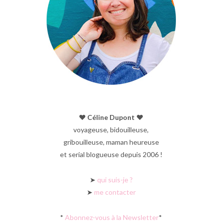
♥︎ Céline Dupont ♥︎
voyageuse, bidouilleuse,
gribouilleuse, maman heureuse
et serial blogueuse depuis 2006 !
➤
qui suis-je ?
➤
me contacter
*
Abonnez-vous à la Newsletter
*