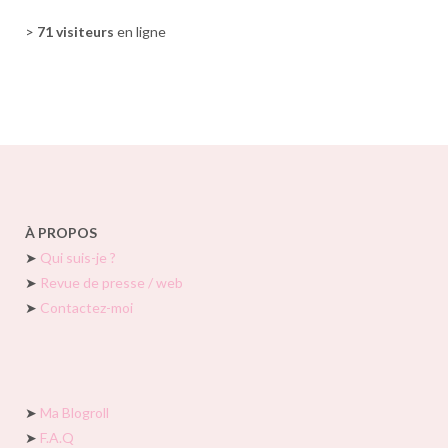
>
71 visiteurs
en ligne
À PROPOS
➤
Qui suis-je ?
➤
Revue de presse / web
➤
Contactez-moi
➤
Ma Blogroll
➤
F.A.Q