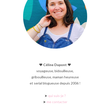
♥︎ Céline Dupont ♥︎
voyageuse, bidouilleuse,
gribouilleuse, maman heureuse
et serial blogueuse depuis 2006 !
➤
qui suis-je ?
➤
me contacter