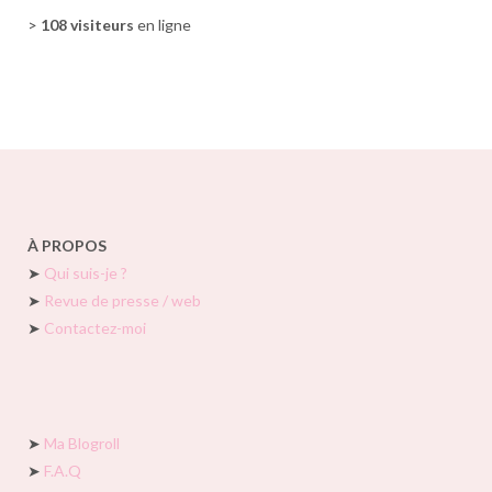
>
108 visiteurs
en ligne
À PROPOS
➤
Qui suis-je ?
➤
Revue de presse / web
➤
Contactez-moi
➤
Ma Blogroll
➤
F.A.Q