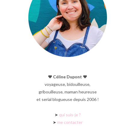
♥︎ Céline Dupont ♥︎
voyageuse, bidouilleuse,
gribouilleuse, maman heureuse
et serial blogueuse depuis 2006 !
➤
qui suis-je ?
➤
me contacter