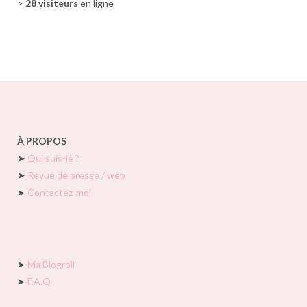
>
28 visiteurs
en ligne
À PROPOS
➤
Qui suis-je ?
➤
Revue de presse / web
➤
Contactez-moi
➤
Ma Blogroll
➤
F.A.Q