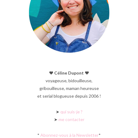
♥︎ Céline Dupont ♥︎
voyageuse, bidouilleuse,
gribouilleuse, maman heureuse
et serial blogueuse depuis 2006 !
➤
qui suis-je ?
➤
me contacter
*
Abonnez-vous à la Newsletter
*