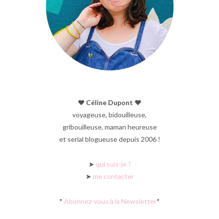
♥︎ Céline Dupont ♥︎
voyageuse, bidouilleuse,
gribouilleuse, maman heureuse
et serial blogueuse depuis 2006 !
➤
qui suis-je ?
➤
me contacter
*
Abonnez-vous à la Newsletter
*