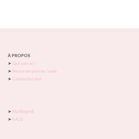
À PROPOS
➤
Qui suis-je ?
➤
Revue de presse / web
➤
Contactez-moi
➤
Ma Blogroll
➤
F.A.Q