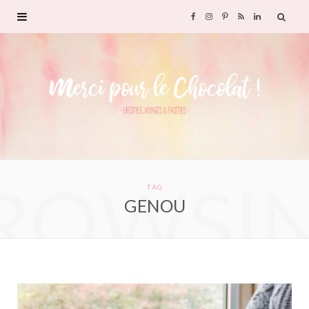
F
I
P
R
L
a
n
i
S
i
c
s
n
S
n
e
t
t
k
b
a
e
e
ROWSI
o
g
r
d
TAG
GENOU
o
r
e
I
k
a
s
n
m
t