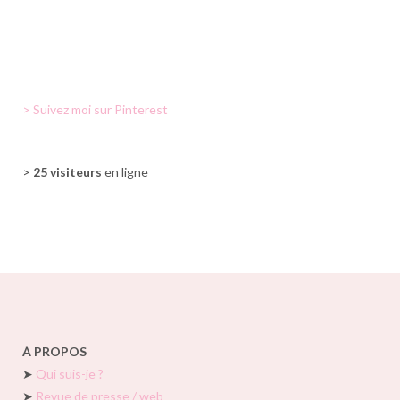
> Suivez moi sur Pinterest
>
25 visiteurs
en ligne
À PROPOS
➤
Qui suis-je ?
➤
Revue de presse / web