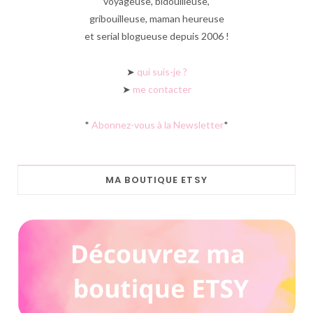
voyageuse, bidouilleuse,
gribouilleuse, maman heureuse
et serial blogueuse depuis 2006 !
➤
qui suis-je ?
➤
me contacter
*
Abonnez-vous à la Newsletter
*
MA BOUTIQUE ETSY