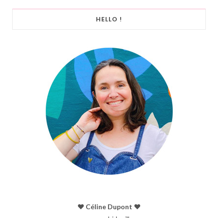
HELLO !
♥︎ Céline Dupont ♥︎