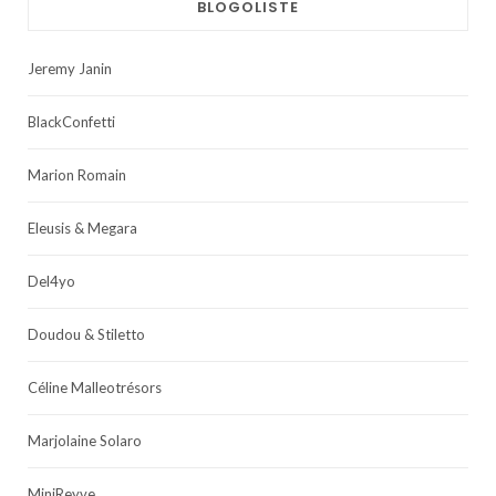
BLOGOLISTE
Jeremy Janin
BlackConfetti
Marion Romain
Eleusis & Megara
Del4yo
Doudou & Stiletto
Céline Malleotrésors
Marjolaine Solaro
MiniReyve