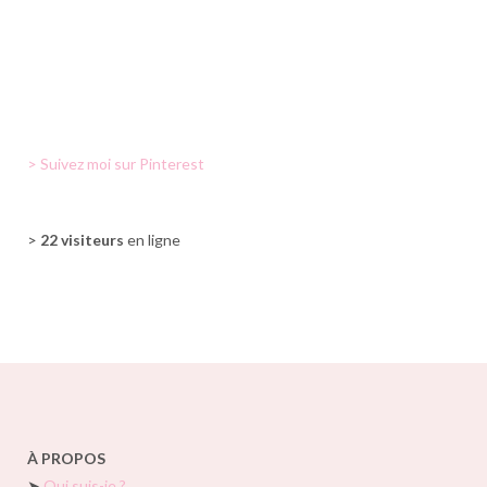
> Suivez moi sur Pinterest
>
22 visiteurs
en ligne
À PROPOS
➤
Qui suis-je ?