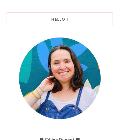
HELLO !
♥︎ Céline Dupont ♥︎