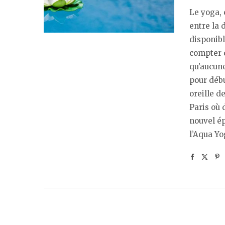
Le yoga, 
entre la 
disponib
compter q
qu’aucune
pour débu
oreille d
Paris où 
nouvel ép
l’Aqua Yo