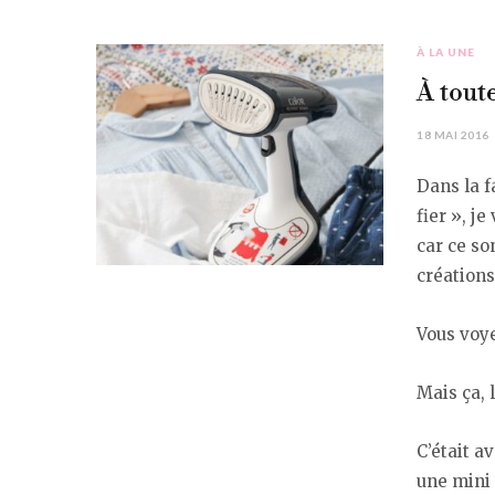
À LA UNE
À tout
18 MAI 2016
Dans la f
fier », j
car ce son
créations
Vous voye
Mais ça, l
C’était a
une mini 