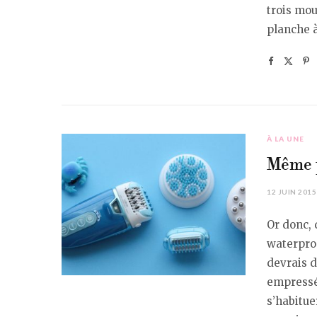
trois mou
planche 
À LA UNE
Même p
12 JUIN 2015
Or donc, 
waterproo
devrais d
empressée
s’habitue