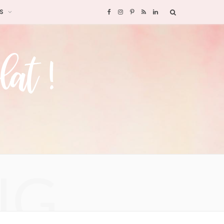
S
F
I
P
R
L
a
n
i
S
i
c
s
n
S
n
e
t
t
k
b
a
e
e
o
g
r
d
o
r
e
I
NG
k
a
s
n
m
t