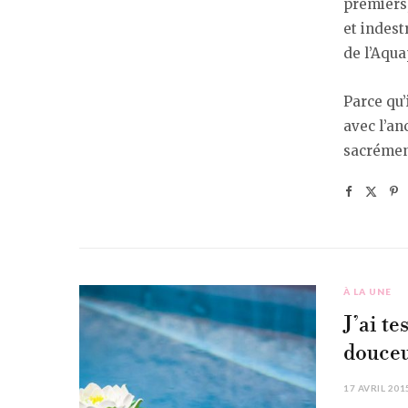
premiers,
et indest
de l’Aqua
Parce qu’
avec l’a
sacrémen
À LA UNE
J’ai te
douceu
17 AVRIL 201