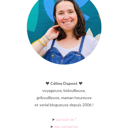
♥︎ Céline Dupont ♥︎
voyageuse, bidouilleuse,
gribouilleuse, maman heureuse
et serial blogueuse depuis 2006 !
➤
qui suis-je ?
➤
me contacter