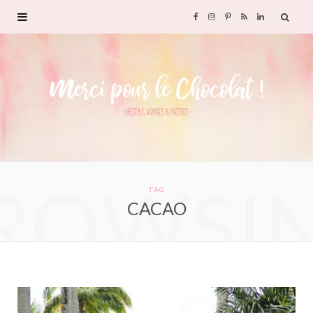
F
I
P
R
L
a
n
i
S
i
c
s
n
S
n
e
t
t
k
b
a
e
e
ROWSI
o
g
r
d
TAG
CACAO
o
r
e
I
k
a
s
n
m
t