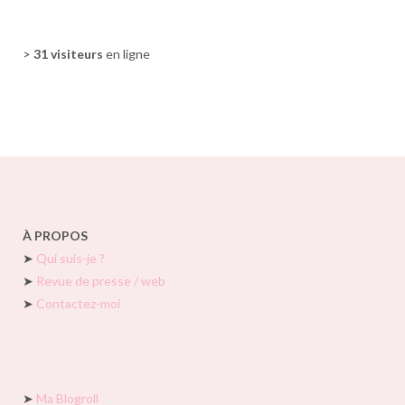
>
31 visiteurs
en ligne
À PROPOS
➤
Qui suis-je ?
➤
Revue de presse / web
➤
Contactez-moi
➤
Ma Blogroll