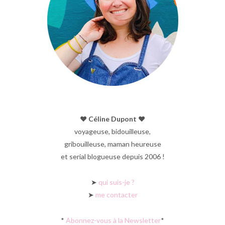
♥︎ Céline Dupont ♥︎
voyageuse, bidouilleuse,
gribouilleuse, maman heureuse
et serial blogueuse depuis 2006 !
➤
qui suis-je ?
➤
me contacter
*
Abonnez-vous à la Newsletter
*