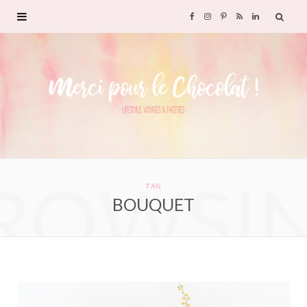
F
I
P
R
L
a
n
i
S
i
c
s
n
S
n
e
t
t
k
b
a
e
e
ROWSI
o
g
r
d
TAG
BOUQUET
o
r
e
I
k
a
s
n
m
t