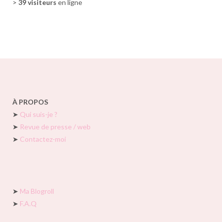
>
39 visiteurs
en ligne
À PROPOS
➤
Qui suis-je ?
➤
Revue de presse / web
➤
Contactez-moi
➤
Ma Blogroll
➤
F.A.Q