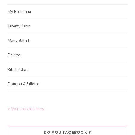
My Brouhaha
Jeremy Janin
Mango&Salt
Del4yo
Rita le Chat
Doudou & Stiletto
> Voir tous les liens
DO YOU FACEBOOK ?