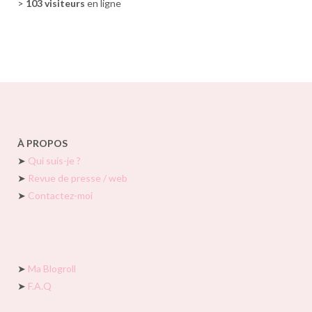
>
103 visiteurs
en ligne
À PROPOS
➤
Qui suis-je ?
➤
Revue de presse / web
➤
Contactez-moi
➤
Ma Blogroll
➤
F.A.Q