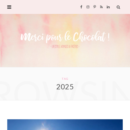
F
I
P
R
L
a
n
i
S
i
c
s
n
S
n
e
t
t
k
b
a
e
e
ROWSI
o
g
r
d
TAG
2025
o
r
e
I
k
a
s
n
m
t