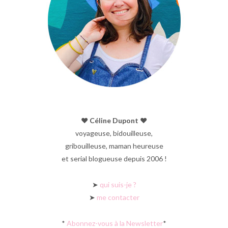
♥︎ Céline Dupont ♥︎
voyageuse, bidouilleuse,
gribouilleuse, maman heureuse
et serial blogueuse depuis 2006 !
➤
qui suis-je ?
➤
me contacter
*
Abonnez-vous à la Newsletter
*